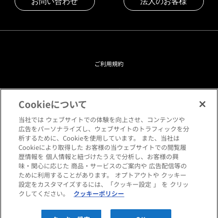
お問い合わせ
法人のお客様
ご利用規約
プライバシーポリシー
Cookieについて
クッキーポリシー
当社では ウェブサイトでの体験を向上させ、コンテンツや
広告をパーソナライズし、ウェブサイトのトラフィックを分
析するために、Cookieを使用しています。 また、当社は
閲覧環境について
Cookieにより取得した お客様の当ウェブサイトでの閲覧履
歴情報を 個人情報と紐づけたうえで分析し、お客様の興
味・関心に応じた 商品・サービスのご案内や 広告配信等の
サイトマップ
ために利用することがあります。 オプトアウトや クッキー
設定をカスタマイズするには、「クッキー設定 」 を クリッ
クしてください。
クッキーポリシー
Copyright © HANKYU HOME STYLING Co.,LTD All rights reserved.