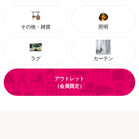
その他・雑貨
照明
ラグ
カーテン
アウトレット
（会員限定）