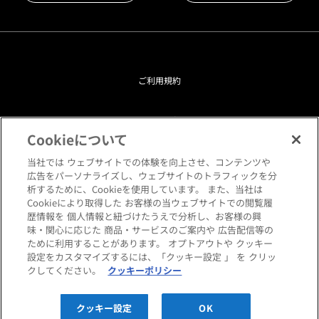
ご利用規約
プライバシーポリシー
Cookieについて
クッキーポリシー
当社では ウェブサイトでの体験を向上させ、コンテンツや
広告をパーソナライズし、ウェブサイトのトラフィックを分
析するために、Cookieを使用しています。 また、当社は
閲覧環境について
Cookieにより取得した お客様の当ウェブサイトでの閲覧履
歴情報を 個人情報と紐づけたうえで分析し、お客様の興
味・関心に応じた 商品・サービスのご案内や 広告配信等の
サイトマップ
ために利用することがあります。 オプトアウトや クッキー
設定をカスタマイズするには、「クッキー設定 」 を クリッ
クしてください。
クッキーポリシー
Copyright © HANKYU HOME STYLING Co.,LTD All rights reserved.
クッキー設定
OK