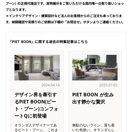
ブーン) の正規代理店です。実物展示をご覧いただける国内唯一の取り扱いショッ
プとなります。
＊インテリアデザイン・建築設計など法人のお客様からのご注文も承っておりま
す。納期確認や見積りのご依頼は下欄の「お問合せ」ボタンよりご連絡ください。
「PIET BOON」に関する過去の特集記事はこちら
2024.04.16
2025.07.02
デザイン界を牽引す
PIET BOON が生み
るPIET BOON(ピー
出す静かな贅沢
ト・ブーン)コンフォ
ートQに初登場
オランダ人デザイナーであ
無駄のないライン、落ち着
るピート・ブーン。 これま
いた色使い。オランダらし