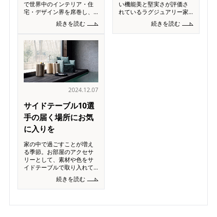
で世界中のインテリア・住
い機能美と堅実さが評価さ
宅・デザイン界を席巻し、
れているラグジュアリー家
PIET BOON STUDIOは2023
具ブランド PIET BOON(ピ
続きを読む
続きを読む
年に40周年を迎えました。
ート・ブーン) は、世界中の
これまでピート・ブーンが
高級住宅、ホテル、レスト
全てのクライアントのため
ランなどでも採用されてお
に、機能性・審美性
り、グローバルに信頼され
て
2024.12.07
サイドテーブル10選
手の届く場所にお気
に入りを
家の中で過ごすことが増え
る季節。お部屋のアクセサ
リーとして、素材や色をサ
イドテーブルで取り入れて
みませんか。インテリアと
続きを読む
しては小さなアイテムです
が、デザインは多彩。今回
の記事では、各ブランドよ
り個性的なサイドテーブル
を10点ピックア