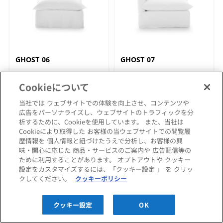
GHOST 06
GHOST 07
GERVASONI
GERVASONI
ジェルバゾーニ
ジェルバゾーニ
Cookieについて
346,500円〜
442,200円〜
当社では ウェブサイトでの体験を向上させ、コンテンツや
広告をパーソナライズし、ウェブサイトのトラフィックを分
析するために、Cookieを使用しています。 また、当社は
Cookieにより取得した お客様の当ウェブサイトでの閲覧履
歴情報を 個人情報と紐づけたうえで分析し、お客様の興
オットマンを1人掛けとして
味・関心に応じた 商品・サービスのご案内や 広告配信等の
ために利用することがあります。 オプトアウトや クッキー
設定をカスタマイズするには、「クッキー設定 」 を クリッ
クしてください。
クッキーポリシー
クッキー設定
OK