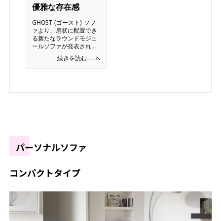
優雅な存在感
GHOST (ゴースト) ソフ
ァより、扇状に配置でき
る新たなラウンドモジュ
ールソファが発表されま
した。昨年、2024年に登
続きを読む
場した新しいシリーズで
す。 - GHOST 33-
GHOST 34- GHOST 35
L/R (片
パーソナルソファ
コンパクトタイプ