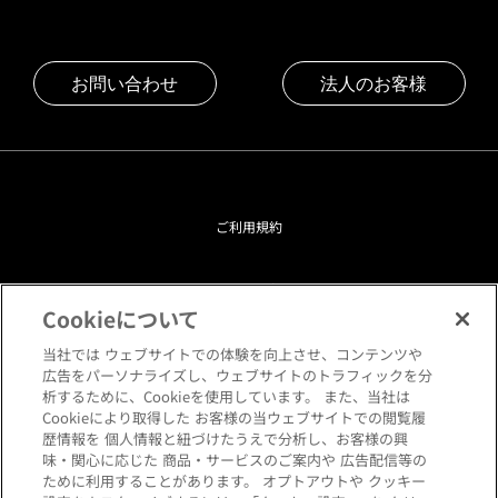
お問い合わせ
法人のお客様
ご利用規約
プライバシーポリシー
Cookieについて
クッキーポリシー
当社では ウェブサイトでの体験を向上させ、コンテンツや
広告をパーソナライズし、ウェブサイトのトラフィックを分
析するために、Cookieを使用しています。 また、当社は
閲覧環境について
Cookieにより取得した お客様の当ウェブサイトでの閲覧履
歴情報を 個人情報と紐づけたうえで分析し、お客様の興
味・関心に応じた 商品・サービスのご案内や 広告配信等の
サイトマップ
ために利用することがあります。 オプトアウトや クッキー