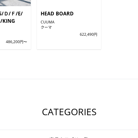
S/Ｄ/Ｆ/E/
HEAD BOARD
/KING
CUUMA
クーマ
622,490円
486,200円〜
CATEGORIES