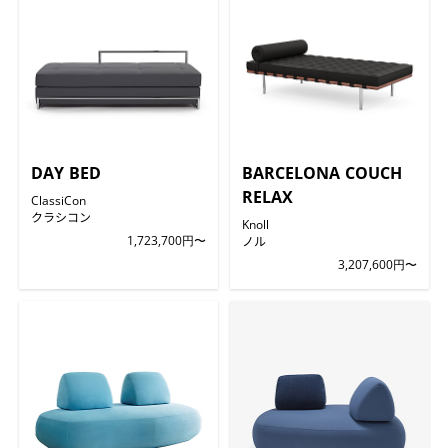
DAY BED
BARCELONA COUCH
RELAX
ClassiCon
クラシコン
Knoll
1,723,700円〜
ノル
3,207,600円〜