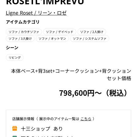
ROSETL'IMPREVU
Ligne Roset
/
リーン・ロゼ
アイテムカテゴリ
ソファ
/ カウチソファ
ソファ
/ デイベッド
ソファ
/ 2人掛け
ソファ
/ 3人掛け
ソファ
/ オットマン
ソファ
/ システムソファ
シーン
リビング
本体ベース+背3set+コーナークッション+背クッション
セット価格
798,600円〜（税込）
店舗展⽰情報（ 展⽰中のアイテム⼀覧は
こちら
）
⼗三ショップ あり