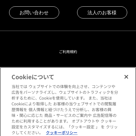
お問い合わせ
法人のお客様
ご利用規約
プライバシーポリシー
Cookieについて
クッキーポリシー
当社では ウェブサイトでの体験を向上させ、コンテンツや
広告をパーソナライズし、ウェブサイトのトラフィックを分
析するために、Cookieを使用しています。 また、当社は
閲覧環境について
Cookieにより取得した お客様の当ウェブサイトでの閲覧履
歴情報を 個人情報と紐づけたうえで分析し、お客様の興
味・関心に応じた 商品・サービスのご案内や 広告配信等の
サイトマップ
ために利用することがあります。 オプトアウトや クッキー
設定をカスタマイズするには、「クッキー設定 」 を クリッ
クしてください。
クッキーポリシー