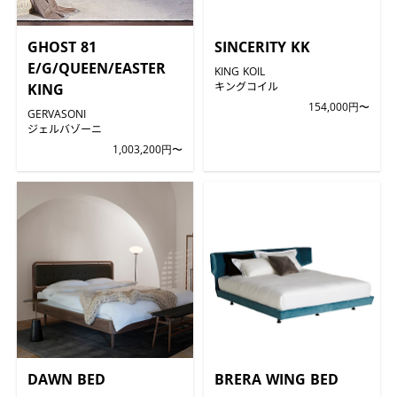
GHOST 81
SINCERITY KK
E/G/QUEEN/EASTER
KING KOIL
キングコイル
KING
154,000円〜
GERVASONI
ジェルバゾーニ
1,003,200円〜
DAWN BED
BRERA WING BED