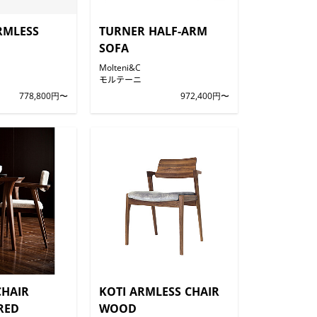
RMLESS
TURNER HALF-ARM
SOFA
Molteni&C
モルテーニ
778,800円〜
972,400円〜
CHAIR
KOTI ARMLESS CHAIR
RED
WOOD