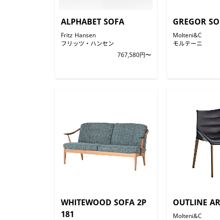
ALPHABET SOFA
GREGOR SO
Fritz Hansen
Molteni&C
フリッツ・ハンセン
モルテーニ
767,580円〜
WHITEWOOD SOFA 2P
OUTLINE A
181
Molteni&C