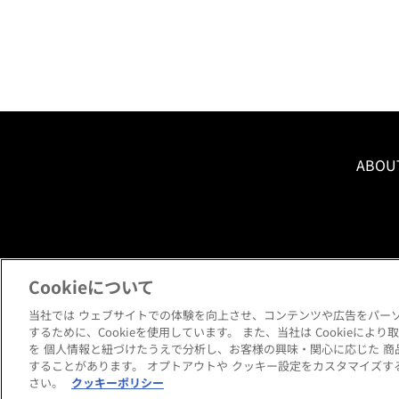
ABOU
Cookieについて
当社では ウェブサイトでの体験を向上させ、コンテンツや広告をパー
するために、Cookieを使用しています。 また、当社は Cookieに
Copyright © HANKYU HOME STYLING Co.,LTD All rights reserved.
を 個人情報と紐づけたうえで分析し、お客様の興味・関心に応じた 商
することがあります。 オプトアウトや クッキー設定をカスタマイズする
さい。
クッキーポリシー