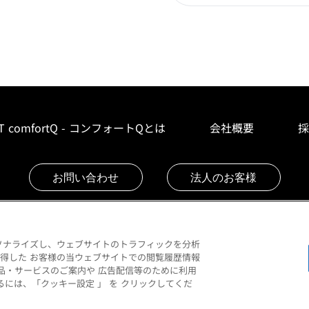
T comfortQ - コンフォートQとは
会社概要
採
お問い合わせ
法人のお客様
ソナライズし、ウェブサイトのトラフィックを分析
より取得した お客様の当ウェブサイトでの閲覧履歴情報
ご利用規約
プライバシ
品・サービスのご案内や 広告配信等のために利用
には、「クッキー設定 」 を クリックしてくだ