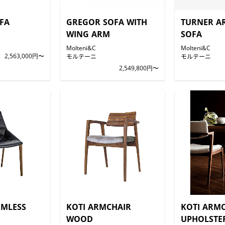
FA
GREGOR SOFA WITH
TURNER A
WING ARM
SOFA
Molteni&C
Molteni&C
2,563,000円〜
モルテーニ
モルテーニ
2,549,800円〜
RMLESS
KOTI ARMCHAIR
KOTI ARM
WOOD
UPHOLSTE