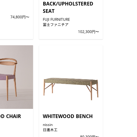
BACK/UPHOLSTERED
E
SEAT
74,800円〜
FUJI FURNITURE
冨士ファニチア
102,300円〜
D CHAIR
WHITEWOOD BENCH
nissin
日進木工
80,300円〜