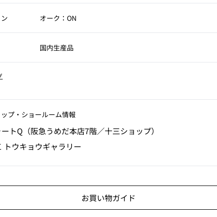
ョン
オーク：ON
国内生産品
グ
ョップ‧ショールーム情報
ォートQ（阪急うめだ本店7階／十三ショップ）
工 トウキョウギャラリー
お買い物ガイド