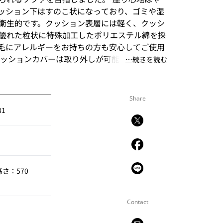
ッション下はすのこ状になっており、ゴミや湿
衛生的です。クッション表層には軽く、クッシ
優れた粒状に特殊加工したポリエステル綿を採
毛にアレルギーをお持ちの方も安心してご使用
クッションカバーは取り外しが可能で、 汚れた
⋯続きを読む
(※1)もできます。 ※1 ドライクリーニング
はできないものもあります)
Share
1
高さ：570
Contact