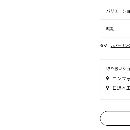
バリエーシ
納期
タグ
カバーリン
取り扱いシ
コンフ
日進木