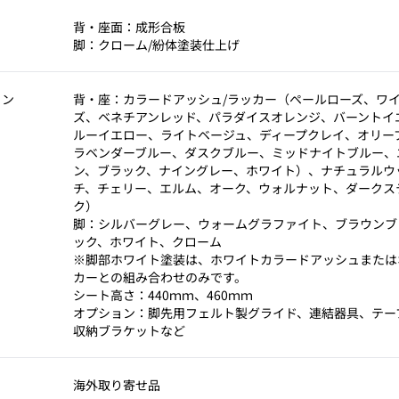
背・座面：成形合板
脚：クローム/紛体塗装仕上げ
ョン
背・座：カラードアッシュ/ラッカー（ペールローズ、ワ
ズ、ベネチアンレッド、パラダイスオレンジ、バーントイ
ルーイエロー、ライトベージュ、ディープクレイ、オリー
ラベンダーブルー、ダスクブルー、ミッドナイトブルー、
ン、ブラック、ナイングレー、ホワイト）、ナチュラルウ
チ、チェリー、エルム、オーク、ウォルナット、ダークス
ク）
脚：シルバーグレー、ウォームグラファイト、ブラウンブ
ック、ホワイト、クローム
※脚部ホワイト塗装は、ホワイトカラードアッシュまたは
カーとの組み合わせのみです。
シート高さ：440ｍｍ、460ｍｍ
オプション：脚先用フェルト製グライド、連結器具、テー
収納ブラケットなど
海外取り寄せ品