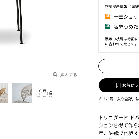
店舗展⽰情報（ 展
⼗三ショッ
阪急うめだ
展示の状況は時期に
い合わせください。
拡大する
お気に
※「お気に入り登録」
トリニダード ド
ションを得て作ら
年、84歳で他界