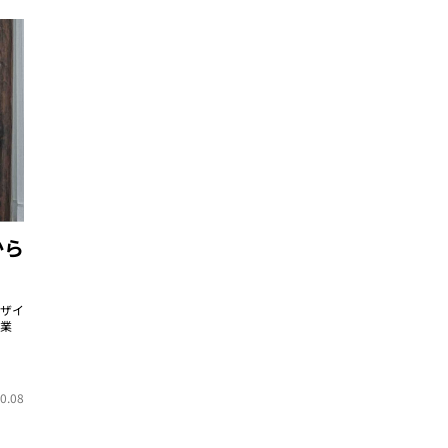
から
ザイ
業
0.08