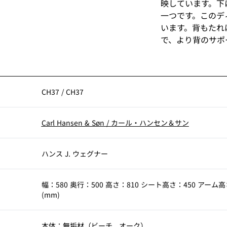
映しています。下
一つです。このデ
います。背もたれ
で、より背のサポ
与えるフレームと
座面。いずれも世
久性を考慮し製作
CH37 アーム
CH37
/
CH37
ンビネーションを
を超えて受け継が
Carl Hansen & Søn
/
カール・ハンセン＆サン
ジョンCH36も用
ハンス J. ウェグナー
幅：580 奥行：500 高さ：810 シート高さ：450 アーム高
(mm)
本体：無垢材（ビーチ、オーク）