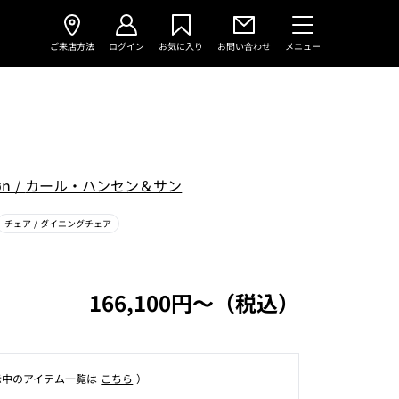
ご来店方法
ログイン
お気に入り
お問い合わせ
メニュー
øn
/
カール・ハンセン＆サン
チェア
/ ダイニングチェア
166,100円〜（税込）
⽰中のアイテム⼀覧は
こちら
）