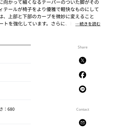
に向かって細くなるテーパーのついた脚がその
ィテールが椅子をより優雅で軽快なものにして
は、上部と下部のカーブを微妙に変えること
ートを強化しています。さらに、繊細な印象を
⋯続きを読む
アーム、そしてペーパーコードを施した美しい
代を超えて、いつまでも心地よく使用できる耐
されています。
Share
チェアは、繊細なフォルムと優れた耐久性というコ
見事に成し遂げ、無類の使用感も相まって世代
れていく椅子となっています。アームレスバー
意されています。
さ：680
Contact