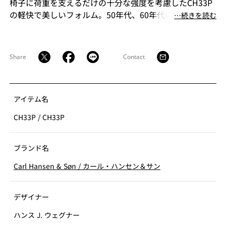
椅子に荷重を支えるだけの十分な強度を考慮したCH33P
の軽快で美しいフォルム。50年代、60年代のデザインに
⋯続きを読む
よく見られるクリーンなシルエットが印象的です。そし
て人間的な温かみを持つ美しい木製フレーム。コンテン
ポラリーな空間に最適な椅子です。
Share
Contact
アイテム名
CH33P
/
CH33P
ブランド名
Carl Hansen & Søn
/
カール・ハンセン＆サン
デザイナー
ハンス J. ウェグナー