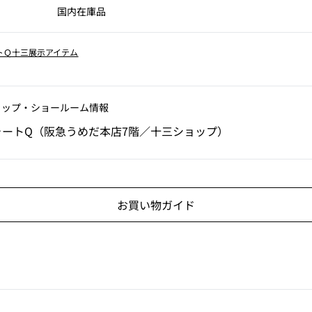
国内在庫品
トＱ十三展示アイテム
ョップ‧ショールーム情報
ォートQ（阪急うめだ本店7階／十三ショップ）
お買い物ガイド