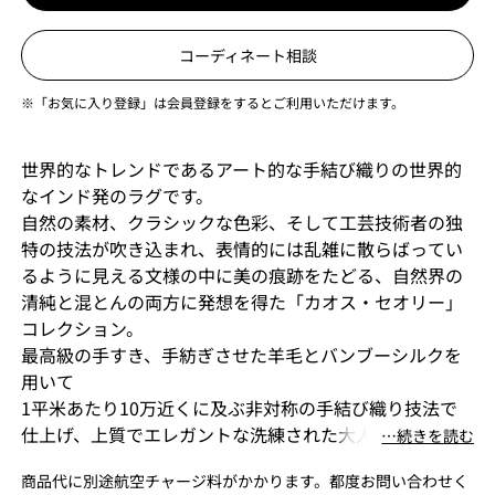
コーディネート相談
※「お気に入り登録」は会員登録をするとご利用いただけます。
世界的なトレンドであるアート的な手結び織りの世界的
なインド発のラグです。
自然の素材、クラシックな色彩、そして工芸技術者の独
特の技法が吹き込まれ、表情的には乱雑に散らばってい
るように見える文様の中に美の痕跡をたどる、自然界の
清純と混とんの両方に発想を得た「カオス・セオリー」
コレクション。
最高級の手すき、手紡ぎさせた羊毛とバンブーシルクを
用いて
1平米あたり10万近くに及ぶ非対称の手結び織り技法で
仕上げ、上質でエレガントな洗練された大人の気品が漂
⋯続きを読む
うコレクションです。
商品代に別途航空チャージ料がかかります。都度お問い合わせく
2018年ドイツのデザインアワードで多くの受賞実績があ