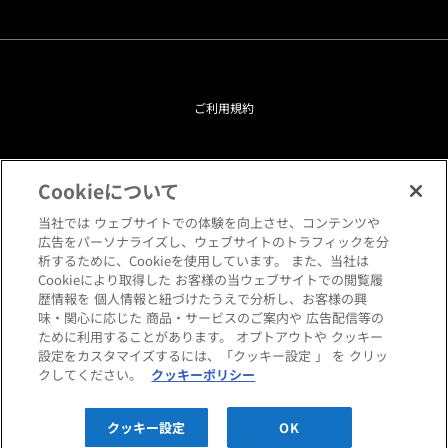
ご利用規約
プライバシーポリシー
Cookieについて
クッキーポリシー
当社では ウェブサイトでの体験を向上させ、コンテンツや
広告をパーソナライズし、ウェブサイトのトラフィックを分
析するために、Cookieを使用しています。 また、当社は
閲覧環境について
Cookieにより取得した お客様の当ウェブサイトでの閲覧履
歴情報を 個人情報と紐づけたうえで分析し、お客様の興
味・関心に応じた 商品・サービスのご案内や 広告配信等の
サイトマップ
ために利用することがあります。 オプトアウトや クッキー
設定をカスタマイズするには、「クッキー設定 」 を クリッ
クしてください。
クッキーポリシー
Copyright © HANKYU HOME STYLING Co.,LTD All rights reserved.
クッキー設定
OK