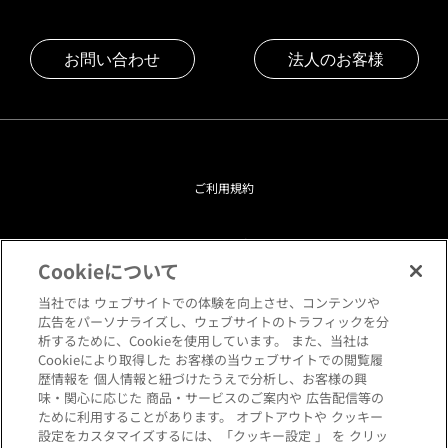
お問い合わせ
法人のお客様
ご利用規約
プライバシーポリシー
Cookieについて
クッキーポリシー
当社では ウェブサイトでの体験を向上させ、コンテンツや
広告をパーソナライズし、ウェブサイトのトラフィックを分
析するために、Cookieを使用しています。 また、当社は
閲覧環境について
Cookieにより取得した お客様の当ウェブサイトでの閲覧履
歴情報を 個人情報と紐づけたうえで分析し、お客様の興
味・関心に応じた 商品・サービスのご案内や 広告配信等の
サイトマップ
ために利用することがあります。 オプトアウトや クッキー
設定をカスタマイズするには、「クッキー設定 」 を クリッ