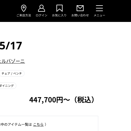
ご来店方法
ログイン
お気に入り
お問い合わせ
メニュー
5/17
ェルバゾーニ
チェア
/ ベンチ
ダイニング
447,700円〜（税込）
⽰中のアイテム⼀覧は
こちら
）