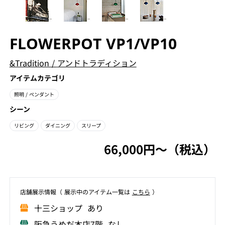
FLOWERPOT VP1/VP10
&Tradition
/
アンドトラディション
アイテムカテゴリ
照明
/ ペンダント
シーン
リビング
ダイニング
スリープ
66,000円〜（税込）
店舗展⽰情報（ 展⽰中のアイテム⼀覧は
こちら
）
⼗三ショップ あり
阪急うめだ本店7階 なし