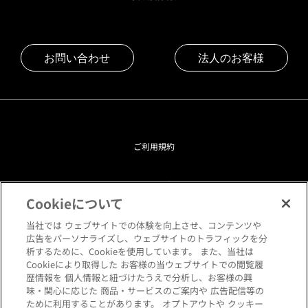
お問い合わせ
法人のお客様
ご利用規約
プライバシーポリシー
Cookieについて
クッキーポリシー
当社では ウェブサイトでの体験を向上させ、コンテンツや
広告をパーソナライズし、ウェブサイトのトラフィックを分
析するために、Cookieを使用しています。 また、当社は
閲覧環境について
Cookieにより取得した お客様の当ウェブサイトでの閲覧履
歴情報を 個人情報と紐づけたうえで分析し、お客様の興
味・関心に応じた 商品・サービスのご案内や 広告配信等の
サイトマップ
ために利用することがあります。 オプトアウトや クッキー