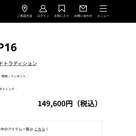
ご来店方法
ログイン
お気に入り
お問い合わせ
メニュー
P16
ドトラディション
照明
/ ペンダント
ダイニング
149,600円（税込）
⽰中のアイテム⼀覧は
こちら
）