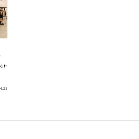
ト
され
4.21