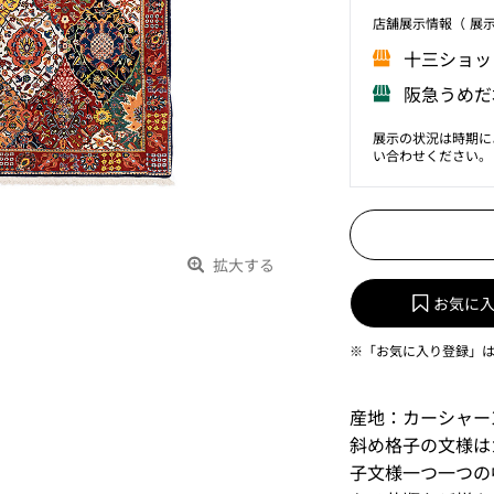
店舗展⽰情報（ 展
⼗三ショッ
阪急うめだ
展示の状況は時期に
い合わせください。
拡大する
お気に
※「お気に入り登録」
産地：カーシャー
斜め格子の文様は
子文様一つ一つの