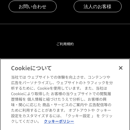
お問い合わせ
法人のお客様
ご利用規約
プライバシーポリシー
Cookieについて
クッキーポリシー
当社では ウェブサイトでの体験を向上させ、コンテンツや
広告をパーソナライズし、ウェブサイトのトラフィックを分
析するために、Cookieを使用しています。 また、当社は
閲覧環境について
Cookieにより取得した お客様の当ウェブサイトでの閲覧履
歴情報を 個人情報と紐づけたうえで分析し、お客様の興
味・関心に応じた 商品・サービスのご案内や 広告配信等の
サイトマップ
ために利用することがあります。 オプトアウトや クッキー
設定をカスタマイズするには、「クッキー設定 」 を クリッ
クしてください。
クッキーポリシー
Copyright © HANKYU HOME STYLING Co.,LTD All rights reserved.