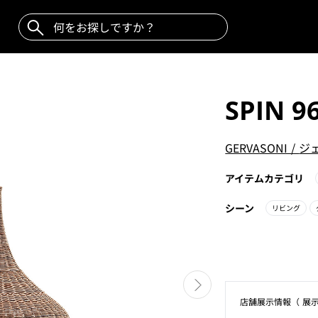
SPIN 9
GERVASONI
/
ジ
アイテムカテゴリ
シーン
リビング
店舗展⽰情報（ 展