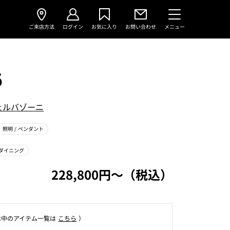
ご来店方法
ログイン
お気に入り
お問い合わせ
メニュー
6
ェルバゾーニ
照明
/ ペンダント
ダイニング
228,800円〜（税込）
⽰中のアイテム⼀覧は
こちら
）