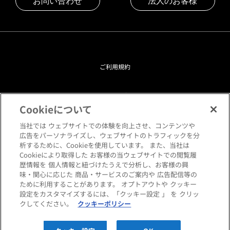
お問い合わせ
法人のお客様
ご利用規約
プライバシーポリシー
Cookieについて
クッキーポリシー
当社では ウェブサイトでの体験を向上させ、コンテンツや
広告をパーソナライズし、ウェブサイトのトラフィックを分
析するために、Cookieを使用しています。 また、当社は
閲覧環境について
Cookieにより取得した お客様の当ウェブサイトでの閲覧履
歴情報を 個人情報と紐づけたうえで分析し、お客様の興
味・関心に応じた 商品・サービスのご案内や 広告配信等の
サイトマップ
ために利用することがあります。 オプトアウトや クッキー
設定をカスタマイズするには、「クッキー設定 」 を クリッ
クしてください。
クッキーポリシー
Copyright © HANKYU HOME STYLING Co.,LTD All rights reserved.