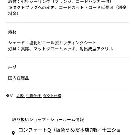
取付：引掛シーリング（フランジ、コードハンガー付）
※ダクトプラグへの変更、コードカット・コード延長可（別途
料金）
素材
シェード：塩化ビニール製カッティングシート
灯具：真鍮、マットクロームメッキ、射出成型アクリル
納期
国内在庫品
タグ
北欧
引掛仕様
ダクト仕様
取り扱いショップ‧ショールーム情報
コンフォートQ（阪急うめだ本店7階／十三ショ