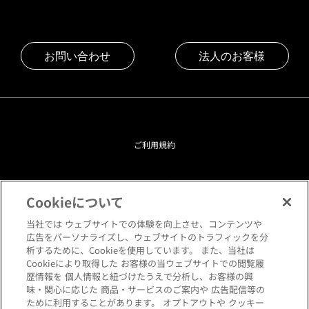
お問い合わせ
法人のお客様
ご利用規約
プライバシーポリシー
Cookieについて
クッキーポリシー
当社では ウェブサイトでの体験を向上させ、コンテンツや
広告をパーソナライズし、ウェブサイトのトラフィックを分
析するために、Cookieを使用しています。 また、当社は
閲覧環境について
Cookieにより取得した お客様の当ウェブサイトでの閲覧履
歴情報を 個人情報と紐づけたうえで分析し、お客様の興
味・関心に応じた 商品・サービスのご案内や 広告配信等の
サイトマップ
ために利用することがあります。 オプトアウトや クッキー