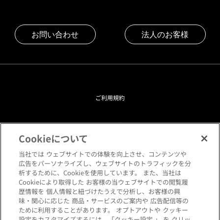
お問い合わせ
法人のお客様
ご利用規約
プライバシーポリシー
Cookieについて
クッキーポリシー
当社では ウェブサイトでの体験を向上させ、コンテンツや
広告をパーソナライズし、ウェブサイトのトラフィックを分
析するために、Cookieを使用しています。 また、当社は
閲覧環境について
Cookieにより取得した お客様の当ウェブサイトでの閲覧履
歴情報を 個人情報と紐づけたうえで分析し、お客様の興
味・関心に応じた 商品・サービスのご案内や 広告配信等の
サイトマップ
ために利用することがあります。 オプトアウトや クッキー
設定をカスタマイズするには、「クッキー設定 」 を クリッ