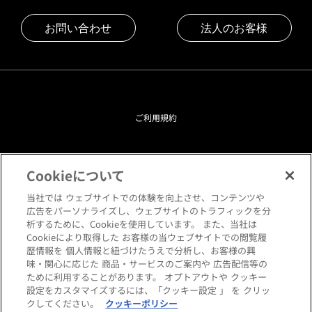
お問い合わせ
法人のお客様
ご利用規約
プライバシーポリシー
Cookieについて
クッキーポリシー
当社では ウェブサイトでの体験を向上させ、コンテンツや
広告をパーソナライズし、ウェブサイトのトラフィックを分
析するために、Cookieを使用しています。 また、当社は
閲覧環境について
Cookieにより取得した お客様の当ウェブサイトでの閲覧履
歴情報を 個人情報と紐づけたうえで分析し、お客様の興
味・関心に応じた 商品・サービスのご案内や 広告配信等の
サイトマップ
ために利用することがあります。 オプトアウトや クッキー
設定をカスタマイズするには、「クッキー設定 」 を クリッ
クしてください。
クッキーポリシー