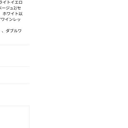
/ライトイエロ
ベージュ2/セ
、ホワイト以
アワインレッ
）、ダブルワ