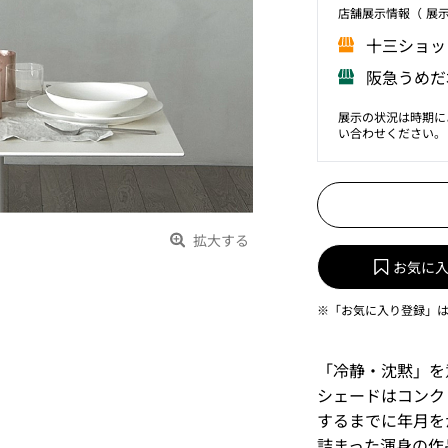
店舗展⽰情報（ 展
⼗三ショッ
阪急うめだ
展示の状況は時期に
い合わせください。
拡大する
お気に
※「お気に入り登録」
「冷静・沈黙」を意
シェードはコンク
するまでに年月を
詰まった渾身の作