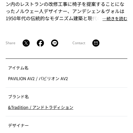
ン内のレストランの改修工事に椅子を提案することにな
ったノルウェー人デザイナー、アンデシェン＆ヴォルは
1950年代の伝統的なモダニズム建築と現代のモダニズム
⋯続きを読む
とを繋ぎ止めるデザインで空間との調和を図りました。
彼らは、角ばった硬い工業製品のイメージを持つ当時の
ようなチェアではなく、現代的な感覚の柔らかい印象を
Share
Contact
持つ、丈夫でスタッキングのできる椅子をプライウッド
を用いて軽快に表現しました。有機的な曲線に曲げたプ
ライウッドは座面・背面にファブリック・レザーを貼り
込むことも可能で、様々な空間と調和することができま
アイテム名
す。
PAVILION AV2
/
パビリオン AV2
ブランド名
&Tradition
/
アンドトラディション
デザイナー