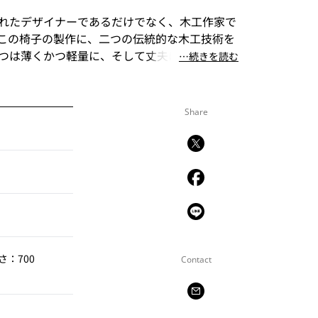
れたデザイナーであるだけでなく、木工作家で
この椅子の製作に、二つの伝統的な木工技術を
つは薄くかつ軽量に、そして丈夫に仕上げる成
⋯続きを読む
う一つは木工旋盤を使ったウッドターニングの
タイプを製作してきたときには、ほぼ現在の形
うから驚きです。
Share
さ：700
Contact