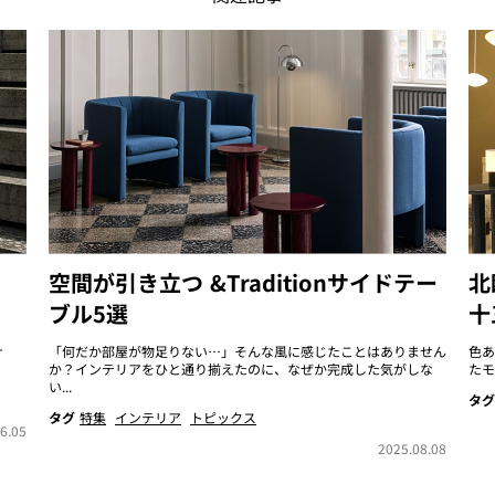
空間が引き立つ &Traditionサイドテー
北
ブル5選
十
ナ
「何だか部屋が物足りない…」そんな風に感じたことはありません
色あ
か？インテリアをひと通り揃えたのに、なぜか完成した気がしな
たモ
い...
タグ
タグ
特集
インテリア
トピックス
6.05
2025.08.08