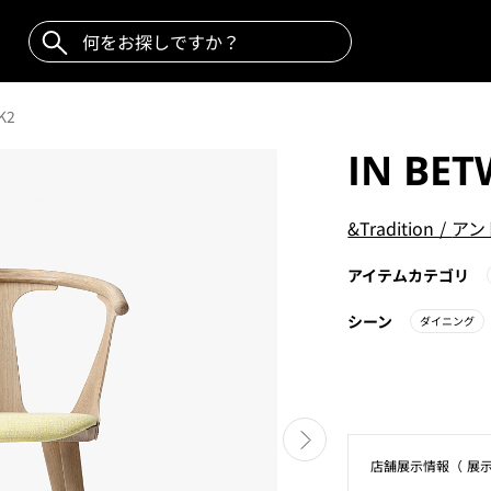
K2
IN BET
&Tradition
/
アン
アイテムカテゴリ
シーン
ダイニング
店舗展⽰情報（ 展