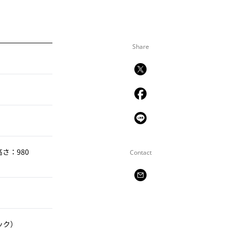
Share
高さ：980
Contact
ック）