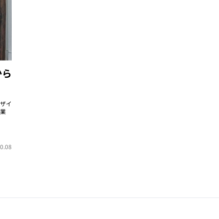
から
ザイ
業
0.08