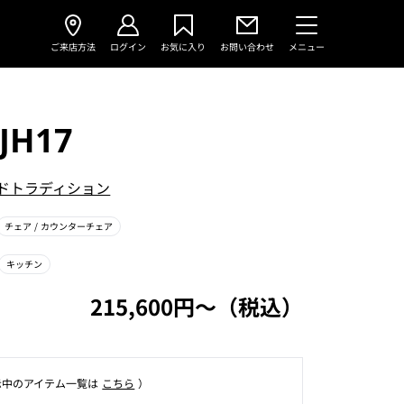
ご来店方法
ログイン
お気に入り
お問い合わせ
メニュー
JH17
ドトラディション
チェア
/ カウンターチェア
キッチン
215,600円〜（税込）
⽰中のアイテム⼀覧は
こちら
）