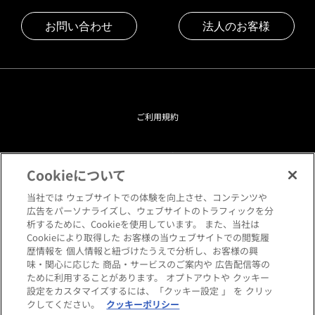
お問い合わせ
法人のお客様
ご利用規約
プライバシーポリシー
Cookieについて
クッキーポリシー
当社では ウェブサイトでの体験を向上させ、コンテンツや
広告をパーソナライズし、ウェブサイトのトラフィックを分
析するために、Cookieを使用しています。 また、当社は
閲覧環境について
Cookieにより取得した お客様の当ウェブサイトでの閲覧履
歴情報を 個人情報と紐づけたうえで分析し、お客様の興
味・関心に応じた 商品・サービスのご案内や 広告配信等の
サイトマップ
ために利用することがあります。 オプトアウトや クッキー
設定をカスタマイズするには、「クッキー設定 」 を クリッ
クしてください。
クッキーポリシー
Copyright © HANKYU HOME STYLING Co.,LTD All rights reserved.