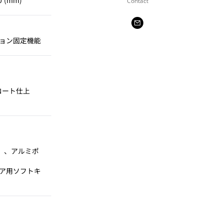
 (mm)
Contact
ョン固定機能
）
コート仕上
）、アルミポ
ア用ソフトキ