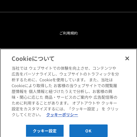
ご利用規約
プライバシーポリシー
Cookieについて
クッキーポリシー
当社では ウェブサイトでの体験を向上させ、コンテンツや
広告をパーソナライズし、ウェブサイトのトラフィックを分
析するために、Cookieを使用しています。 また、当社は
閲覧環境について
Cookieにより取得した お客様の当ウェブサイトでの閲覧履
歴情報を 個人情報と紐づけたうえで分析し、お客様の興
味・関心に応じた 商品・サービスのご案内や 広告配信等の
サイトマップ
ために利用することがあります。 オプトアウトや クッキー
設定をカスタマイズするには、「クッキー設定 」 を クリッ
クしてください。
クッキーポリシー
Copyright © HANKYU HOME STYLING Co.,LTD All rights reserved.
クッキー設定
OK