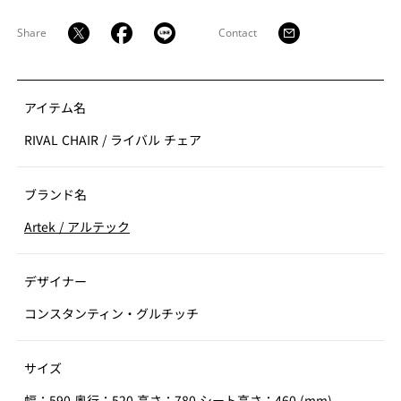
たライバルチェアは、働く場であるオフィスから、住ま
いにおけるホームオフィスやダイニングテーブルなど、
Share
Contact
あらゆる用途で、場所を選ぶことなく使うことができま
す。
アイテム名
RIVAL CHAIR
/
ライバル チェア
ブランド名
Artek
/
アルテック
デザイナー
コンスタンティン・グルチッチ
サイズ
幅：590 奥行：520 高さ：780 シート高さ：460 (mm)