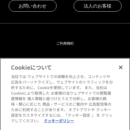
お問い合わせ
法人のお客様
ご利用規約
プライバシーポリシー
Cookieについて
クッキーポリシー
当社では ウェブサイトでの体験を向上させ、コンテンツや
広告をパーソナライズし、ウェブサイトのトラフィックを分
析するために、Cookieを使用しています。 また、当社は
閲覧環境について
Cookieにより取得した お客様の当ウェブサイトでの閲覧履
歴情報を 個人情報と紐づけたうえで分析し、お客様の興
味・関心に応じた 商品・サービスのご案内や 広告配信等の
サイトマップ
ために利用することがあります。 オプトアウトや クッキー
設定をカスタマイズするには、「クッキー設定 」 を クリッ
クしてください。
クッキーポリシー
Copyright © HANKYU HOME STYLING Co.,LTD All rights reserved.