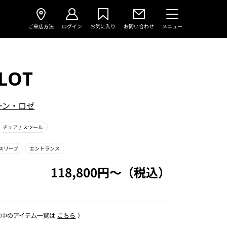
ご来店方法
ログイン
お気に入り
お問い合わせ
メニュー
LOT
ーン・ロゼ
チェア
/ スツール
スリープ
エントランス
118,800円〜（税込）
⽰中のアイテム⼀覧は
こちら
）