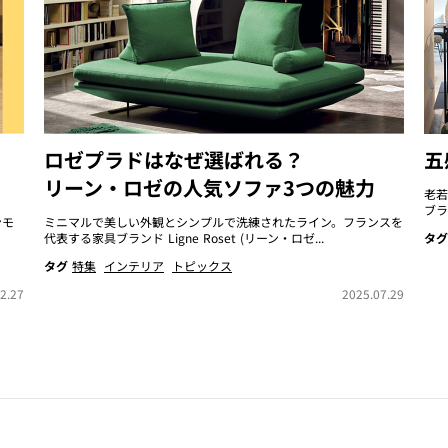
ロゼプラドはなぜ選ばれる？
五
リーン・ロゼの人気ソファ3つの魅力
老若
ブラ
ンモ
ミニマルで美しい外観とシンプルで洗練されたライン。フランスを
代表する家具ブランド Ligne Roset (リーン・ロゼ...
タグ
タグ
特集
インテリア
トピックス
2.27
2025.07.29