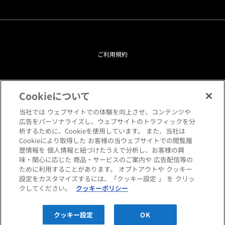
ご利用規約
プライバシーポリシー
Cookieについて
クッキーポリシー
当社では ウェブサイトでの体験を向上させ、コンテンツや
広告をパーソナライズし、ウェブサイトのトラフィックを分
析するために、Cookieを使用しています。 また、当社は
閲覧環境について
Cookieにより取得した お客様の当ウェブサイトでの閲覧履
歴情報を 個人情報と紐づけたうえで分析し、お客様の興
味・関心に応じた 商品・サービスのご案内や 広告配信等の
サイトマップ
ために利用することがあります。 オプトアウトや クッキー
設定をカスタマイズするには、「クッキー設定 」 を クリッ
クしてください。
クッキーポリシー
Copyright © HANKYU HOME STYLING Co.,LTD All rights reserved.
クッキー設定
OK