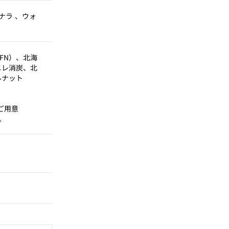
ナラ 、ウォ
/OFN）、北海
海道ニレ消炭、北
ォルナット
ご用意
。