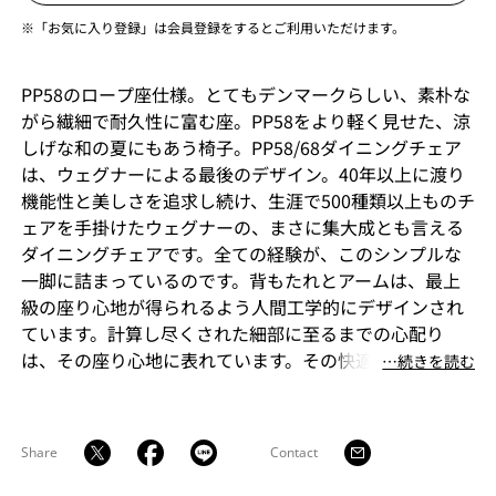
※「お気に入り登録」は会員登録をするとご利用いただけます。
PP58のロープ座仕様。とてもデンマークらしい、素朴な
がら繊細で耐久性に富む座。PP58をより軽く見せた、涼
しげな和の夏にもあう椅子。PP58/68ダイニングチェア
は、ウェグナーによる最後のデザイン。40年以上に渡り
機能性と美しさを追求し続け、生涯で500種類以上ものチ
ェアを手掛けたウェグナーの、まさに集大成とも言える
ダイニングチェアです。全ての経験が、このシンプルな
一脚に詰まっているのです。背もたれとアームは、最上
級の座り心地が得られるよう人間工学的にデザインされ
ています。計算し尽くされた細部に至るまでの心配り
は、その座り心地に表れています。その快適さは、何時
⋯続きを読む
間でも座り続けられてしまうほど。 PP58/68をデザイン
したことで、ウェグナーはダイニングテーブルを囲んだ
長く心地よい夕食のひと時にぴったりな、快適で座り心
Share
Contact
地のよいダイニングチェアを作りだしました。このチェ
アの短いアームがテーブルの下にもぐりこむようにデザ