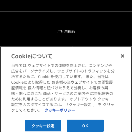
ご利用規約
プライバシーポリシー
Cookieについて
クッキーポリシー
当社では ウェブサイトでの体験を向上させ、コンテンツや
広告をパーソナライズし、ウェブサイトのトラフィックを分
析するために、Cookieを使用しています。 また、当社は
閲覧環境について
Cookieにより取得した お客様の当ウェブサイトでの閲覧履
歴情報を 個人情報と紐づけたうえで分析し、お客様の興
味・関心に応じた 商品・サービスのご案内や 広告配信等の
サイトマップ
ために利用することがあります。 オプトアウトや クッキー
設定をカスタマイズするには、「クッキー設定 」 を クリッ
クしてください。
クッキーポリシー
Copyright © HANKYU HOME STYLING Co.,LTD All rights reserved.
クッキー設定
OK