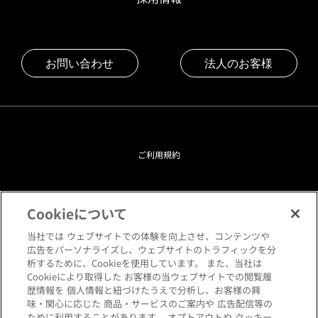
お問い合わせ
法人のお客様
ご利用規約
プライバシーポリシー
Cookieについて
クッキーポリシー
当社では ウェブサイトでの体験を向上させ、コンテンツや
広告をパーソナライズし、ウェブサイトのトラフィックを分
析するために、Cookieを使用しています。 また、当社は
閲覧環境について
Cookieにより取得した お客様の当ウェブサイトでの閲覧履
歴情報を 個人情報と紐づけたうえで分析し、お客様の興
味・関心に応じた 商品・サービスのご案内や 広告配信等の
サイトマップ
ために利用することがあります。 オプトアウトや クッキー