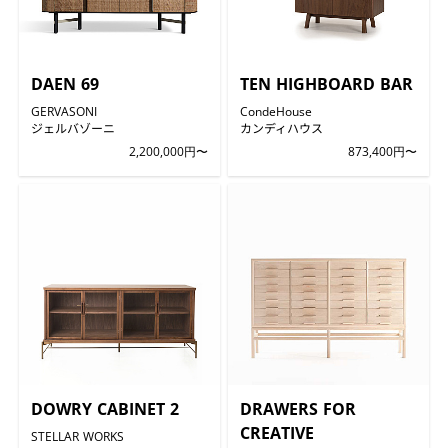
DAEN 69
TEN HIGHBOARD BAR
GERVASONI
CondeHouse
ジェルバゾーニ
カンディハウス
2,200,000円〜
873,400円〜
DOWRY CABINET 2
DRAWERS FOR
CREATIVE
STELLAR WORKS