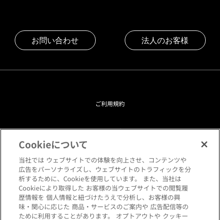
お問い合わせ
法人のお客様
ご利用規約
プライバシーポリシー
Cookieについて
クッキーポリシー
当社では ウェブサイトでの体験を向上させ、コンテンツや
広告をパーソナライズし、ウェブサイトのトラフィックを分
析するために、Cookieを使用しています。 また、当社は
閲覧環境について
Cookieにより取得した お客様の当ウェブサイトでの閲覧履
歴情報を 個人情報と紐づけたうえで分析し、お客様の興
味・関心に応じた 商品・サービスのご案内や 広告配信等の
サイトマップ
ために利用することがあります。 オプトアウトや クッキー