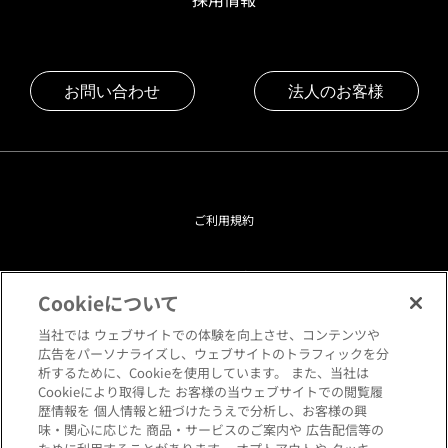
お問い合わせ
法人のお客様
ご利用規約
プライバシーポリシー
Cookieについて
クッキーポリシー
当社では ウェブサイトでの体験を向上させ、コンテンツや
広告をパーソナライズし、ウェブサイトのトラフィックを分
析するために、Cookieを使用しています。 また、当社は
閲覧環境について
Cookieにより取得した お客様の当ウェブサイトでの閲覧履
歴情報を 個人情報と紐づけたうえで分析し、お客様の興
味・関心に応じた 商品・サービスのご案内や 広告配信等の
サイトマップ