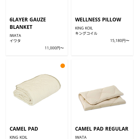
6LAYER GAUZE
WELLNESS PILLOW
BLANKET
KING KOIL
キングコイル
IWATA
イワタ
15,180円〜
11,000円〜
●
CAMEL PAD
CAMEL PAD REGULAR
KING KOIL
IWATA