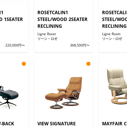
N1
ROSETCALIN1
ROSETCAL
D 1SEATER
STEEL/WOOD 2SEATER
STEEL/WO
RECLINING
RECLINING
Ligne Roset
Ligne Roset
リーン・ロゼ
リーン・ロゼ
220,000円〜
368,500円〜
●
●
-BACK
VIEW SIGNATURE
MAYFAIR C