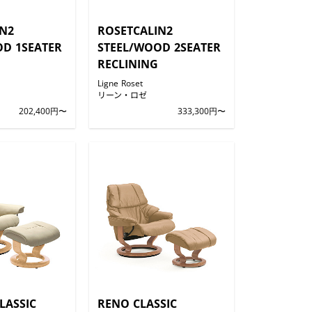
IN2
ROSETCALIN2
OD 1SEATER
STEEL/WOOD 2SEATER
RECLINING
Ligne Roset
リーン・ロゼ
202,400円〜
333,300円〜
LASSIC
RENO CLASSIC