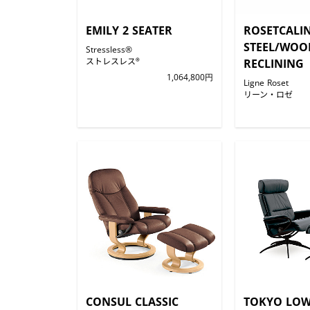
EMILY 2 SEATER
ROSETCALI
STEEL/WOO
Stressless®
ストレスレス®
RECLINING
1,064,800円
Ligne Roset
リーン・ロゼ
CONSUL CLASSIC
TOKYO LOW