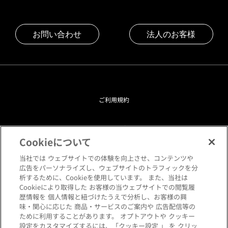
お問い合わせ
法人のお客様
ご利用規約
プライバシーポリシー
Cookieについて
クッキーポリシー
当社では ウェブサイトでの体験を向上させ、コンテンツや
広告をパーソナライズし、ウェブサイトのトラフィックを分
析するために、Cookieを使用しています。 また、当社は
閲覧環境について
Cookieにより取得した お客様の当ウェブサイトでの閲覧履
歴情報を 個人情報と紐づけたうえで分析し、お客様の興
味・関心に応じた 商品・サービスのご案内や 広告配信等の
サイトマップ
ために利用することがあります。 オプトアウトや クッキー
設定をカスタマイズするには、「クッキー設定 」 を クリッ