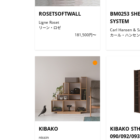
ROSETSOFTWALL
BM0253 SH
SYSTEM
Ligne Roset
リーン・ロゼ
Carl Hansen & S
181,500円〜
カール・ハンセン
●
KIBAKO
KIBAKO STH
090/092/093
nissin