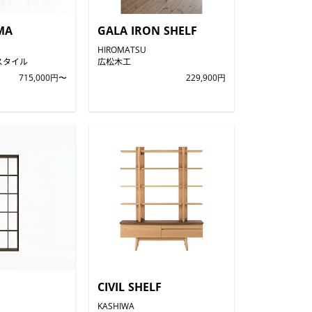
MA
GALA IRON SHELF
HIROMATSU
スタイル
広松木工
715,000円〜
229,900円
CIVIL SHELF
KASHIWA