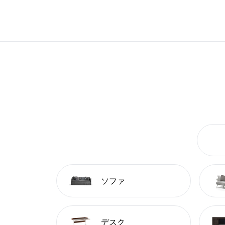
ソファ
デスク