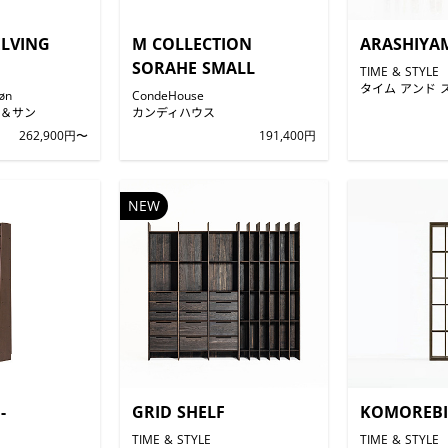
ELVING
M COLLECTION
ARASHIYA
SORAHE SMALL
TIME & STYLE
タイム アンド 
øn
CondeHouse
＆サン
カンディハウス
262,900円〜
191,400円
NEW
-
GRID SHELF
KOMOREBI
TIME & STYLE
TIME & STYLE