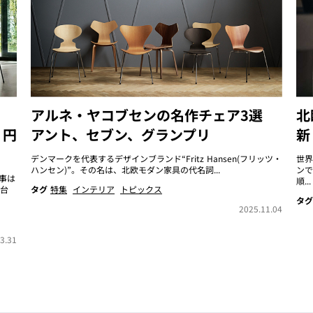
アルネ・ヤコブセンの名作チェア3選
北
・円
アント、セブン、グランプリ
新
デンマークを代表するデザインブランド“Fritz Hansen(フリッツ・
世界
ハンセン)”。その名は、北欧モダン家具の代名詞...
ンで
事は
順...
台
タグ
特集
インテリア
トピックス
タグ
2025.11.04
3.31